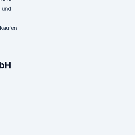
s und
kaufen
mbH