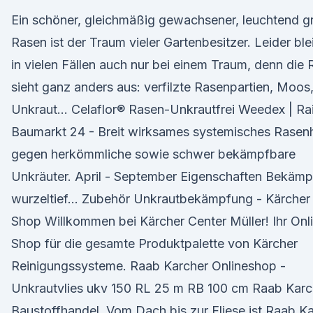
Ein schöner, gleichmäßig gewachsener, leuchtend g
Rasen ist der Traum vieler Gartenbesitzer. Leider ble
in vielen Fällen auch nur bei einem Traum, denn die R
sieht ganz anders aus: verfilzte Rasenpartien, Moos
Unkraut… Celaflor® Rasen-Unkrautfrei Weedex | Rai
Baumarkt 24 - Breit wirksames systemisches Rasenh
gegen herkömmliche sowie schwer bekämpfbare
Unkräuter. April - September Eigenschaften Bekämp
wurzeltief… Zubehör Unkrautbekämpfung - Kärcher 
Shop Willkommen bei Kärcher Center Müller! Ihr Onl
Shop für die gesamte Produktpalette von Kärcher
Reinigungssysteme. Raab Karcher Onlineshop -
Unkrautvlies ukv 150 RL 25 m RB 100 cm Raab Karc
Baustoffhandel. Vom Dach bis zur Fliese ist Raab K