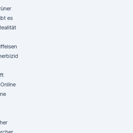
rüner
ibt es
ealität
,
ffeisen
erbizid
ft
Online
ine
her
archer