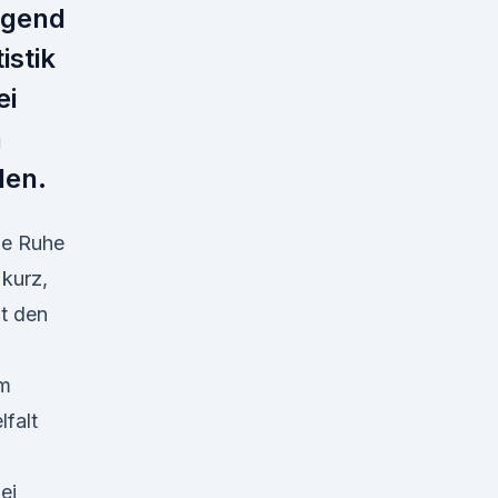
egend
istik
ei
n
den.
ie Ruhe
 kurz,
t den
 m
lfalt
ei