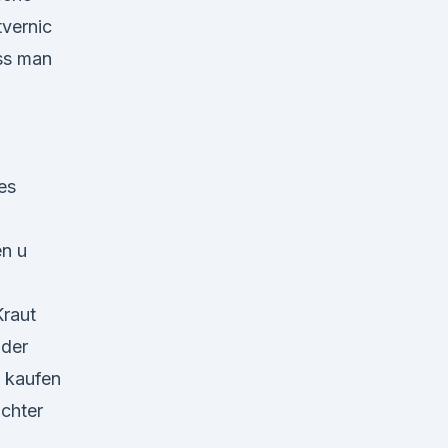
vernic
uss man
es
en u
Kraut
 der
x kaufen
chter