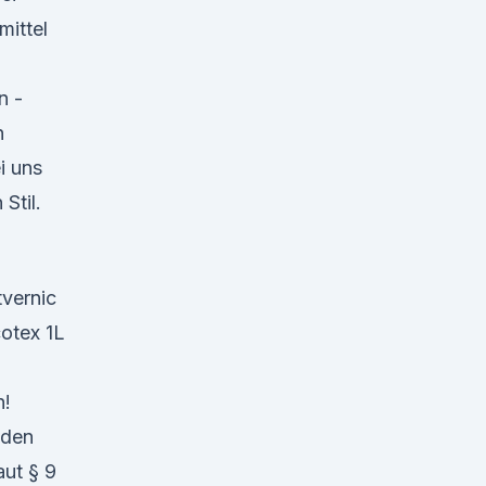
ittel
n -
n
i uns
Stil.
vernic
cotex 1L
n!
 den
aut § 9