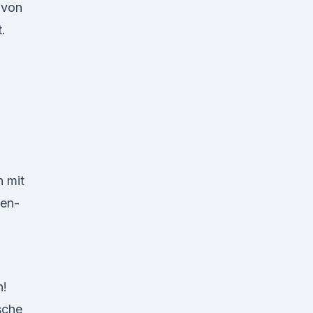
 von
.
n mit
sen-
n!
sche