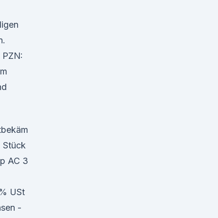
digen
n.
- PZN:
em
nd
tbekäm
 Stück
p AC 3
9 % USt
asen -