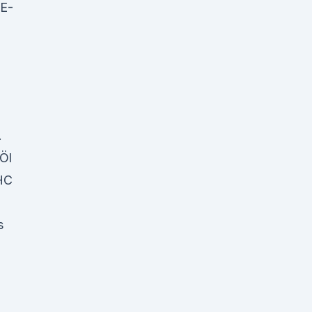
 E-
.
Öl
THC
s