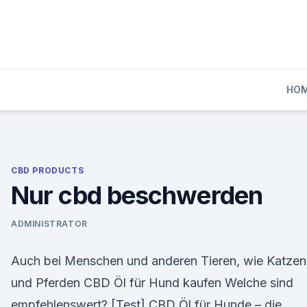
Skip
to
content
HO
CBD PRODUCTS
Nur cbd beschwerden
ADMINISTRATOR
Auch bei Menschen und anderen Tieren, wie Katzen
und Pferden CBD Öl für Hund kaufen Welche sind
empfehlenswert? [Test] CBD Öl für Hunde – die