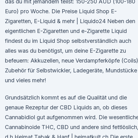
das du mit jemandem teilst: 150-250 AUD (100-180
Euro) pro Woche. Die Preise Liquid Shop E-
Zigaretten, E-Liquid & mehr | Liquido24 Neben den
eigentlichen E-Zigaretten und e-Zigarette Liquid
findest du im Liquid Shop selbstverständlich auch
alles was du benötigst, um deine E-Zigarette zu
befeuern: Akkuzellen, neue Verdampferköpfe (Coils)
Zubehör für Selbstwickler, Ladegeräte, Mundstücke
und vieles mehr!
Grundsätzlich kommt es auf die Qualität und die
genaue Rezeptur der CBD Liquids an, ob dieses
Cannabidiol gut aufgenommen wird. Die wesentlich
Cannabinoide THC, CBD und andere sind fettlöslich
d.h Heimat Tabak & Hanf | heimatkult.ch Die erste