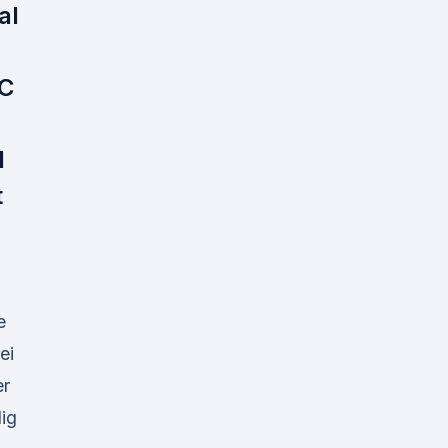
al
C
l
t
e
ei
er
lig