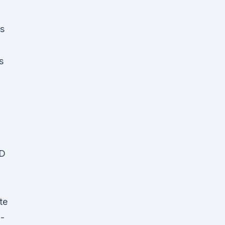
ps
s
BD
te
E-