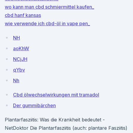
wo kann man cbd schmiermittel kaufen_
cbd hanf kansas
wie verwende ich cbd-öl in vape pen_
NH
aoKhW
NCjJH
qYbv
Nh
Cbd ölwechselwirkungen mit tramadol
Der gummibärchen
Plantarfasziitis: Was die Krankheit bedeutet -
NetDoktor Die Plantarfasziitis (auch: plantare Fasziitis)