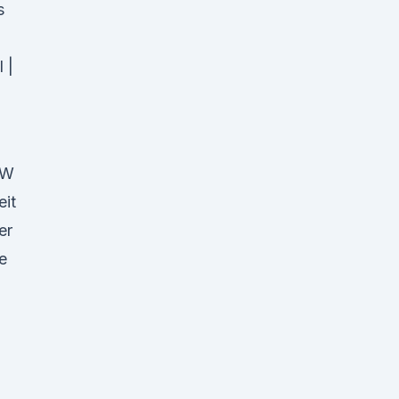
s
 |
W
eit
er
e