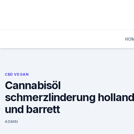
Skip
to
content
HO
CBD VEGAN
Cannabisöl
schmerzlinderung hollan
und barrett
ADMIN