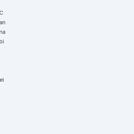
C
an
na
bi
ei