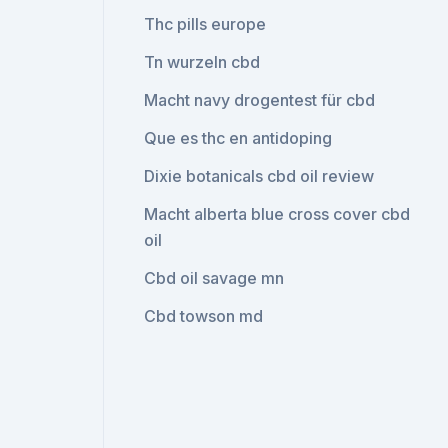
Thc pills europe
Tn wurzeln cbd
Macht navy drogentest für cbd
Que es thc en antidoping
Dixie botanicals cbd oil review
Macht alberta blue cross cover cbd
oil
Cbd oil savage mn
Cbd towson md