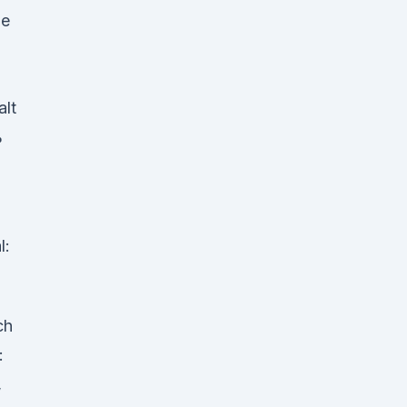
ne
alt
%
l:
ch
:
,