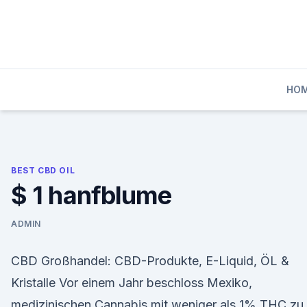
Skip
to
content
HO
BEST CBD OIL
$ 1 hanfblume
ADMIN
CBD Großhandel: CBD-Produkte, E-Liquid, ÖL &
Kristalle Vor einem Jahr beschloss Mexiko,
medizinischen Cannabis mit weniger als 1% THC zu