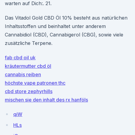
warten auf Dich:. 21.
Das Vitadol Gold CBD Öl 10% besteht aus natürlichen
Inhaltsstoffen und beinhaltet unter anderem
Cannabidiol (CBD), Cannabigerol (CBG), sowie viele
zusätzliche Terpene.
fab cbd oil uk
kräutermutter cbd öl
cannabis reiben
höchste vape patronen thc
cbd store zephyrhills
mischen sie den inhalt des rx hanföls
qiW
HLs