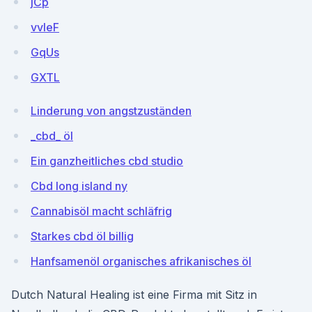
jCp
vvleF
GqUs
GXTL
Linderung von angstzuständen
_cbd_ öl
Ein ganzheitliches cbd studio
Cbd long island ny
Cannabisöl macht schläfrig
Starkes cbd öl billig
Hanfsamenöl organisches afrikanisches öl
Dutch Natural Healing ist eine Firma mit Sitz in